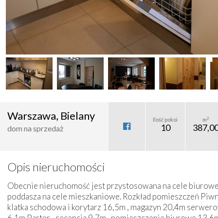
Warszawa, Bielany
2
Ilość pokoi
m
10
387,0
dom na sprzedaż
Opis nieruchomości
3 900 000 zł
Obecnie nieruchomość jest przystosowana na cele biurow
poddasza na cele mieszkaniowe. Rozkład pomieszczeń Piwni
klatka schodowa i korytarz 16,5m , magazyn 20,4m serwerow
6,1m Parter - recepcja 9,7m , pomieszczenie biurowe 13,6