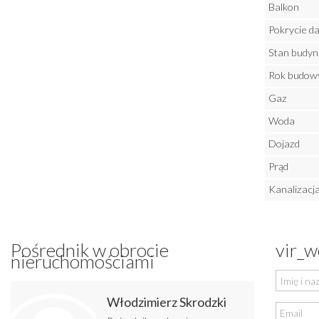
Balkon
Pokrycie d
Stan budyn
Rok budow
Gaz
Woda
Dojazd
Prąd
Kanalizacj
Pośrednik w obrocie
vir_w
nieruchomościami
Włodzimierz Skrodzki