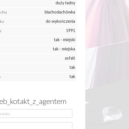
duży ładny
achu
blachodachówka
ku
do wykończenia
y
1991
tak - miejski
tak - miejska
asfalt
tak
a
tak
eb_kotakt_z_agentem