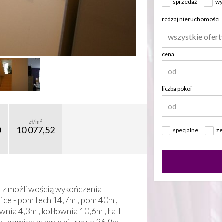
sprzedaż
wy
rodzaj nieruchomości
wszystkie ofert
cena
liczba pokoi
2
zł/m
0
10 077,52
specjalne
ze
e z możliwością wykończenia
ce - pom tech 14,7m , pom 40m ,
nia 4,3m , kotłownia 10,6m , hall
m , pomieszczenie biurowe 36,9m,