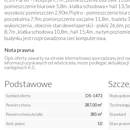
pomieszczenie biurowe 5,8m , klatka schodowa + hall 13,5m 
wysokość pomieszczeń 2,90m Piętro - pomieszczenie biuro
poczekalnia 7,9m, pomieszczenie socjalne 11,8m , toaleta
wykończenia , obecnie stan deweloperski) - pokój 26,6m, p
8,7m , klatka schodowa 10,8m , hall 15,4m , na tym poziom
budynku jest rozprowadzona sieć komputerowa.
Nota prawna
Opis oferty zawarty na stronie internetowej sporządzany jest n
informacji uzyskanych od właściciela, może podlegać aktualizacji i
następnych K.C.
Podstawowe
Szcze
Symbol oferty
DS-1473
Rodzaj do
Powierzchnia
387,00 m²
Technologi
Powierzchnia działki
385 m²
Standard
Ilość pokoi
10
Stan praw