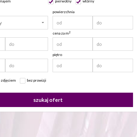
najem
pierwotny
wtórny
powierzchnia
y
2
cena za m
piętro
 zdjęciem
bez prowizji
szukaj ofert