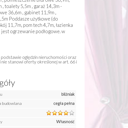
, toalety 5,5m , garaż 14,3m -
we 36,6m , gabinet 11,9m ,
 3,5m Poddasze użytkowe (do
okój 11,7m, pom tech 4,7m, łazienka
ie jest ogrzewanie podłogowe. w
a podstawie oględzin nieruchomości oraz
 nie stanowi oferty określonej w art. 66 i
góły
mu
bliźniak
a budowlana
cegła pełna
ny
Własność