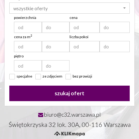
wszystkie oferty
powierzchnia
cena
2
cena za m
liczba pokoi
piętro
specjalne
ze zdjęciem
bez prowizji
szukaj ofert
biuro@c32.warszawa.pl
Świętokrzyska 32 lok. 30A, 00-116 Warszawa