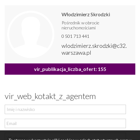
Włodzimierz Skrodzki
Pośrednik w obrocie
nieruchomościami
0 501 713 441
wlodzimierz.skrodzki@c32.
warszawa.pl
vir_publikacja_liczba_ofert: 155
vir_web_kotakt_z_agentem