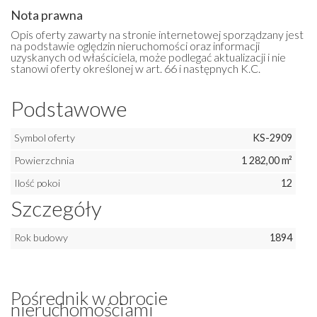
Nota prawna
Opis oferty zawarty na stronie internetowej sporządzany jest
na podstawie oględzin nieruchomości oraz informacji
uzyskanych od właściciela, może podlegać aktualizacji i nie
stanowi oferty określonej w art. 66 i następnych K.C.
Podstawowe
Symbol oferty
KS-2909
Powierzchnia
1 282,00 m²
Ilość pokoi
12
Szczegóły
Rok budowy
1894
Pośrednik w obrocie
nieruchomościami