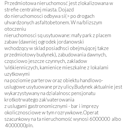
Przedmiotowa nieruchomosć jest zlokalizowana w
strefie centralnej miasta. Dojazd
do nieruchomosci odbywa si(> po drogach
uhvardzonych asfaltobetonem. W na/blizszym
otoczeniu
nieruchomosci sq usytuowane: mafy park z placem
zabaw (dawniej ogrodek jordanowski
wchodzqcy w sklad posiadhsci obejmujqcej takze
przedmiotowy budynek), zabudowania dawnych,
czqsciowo jeszcze czynnych, zakladow
\vl6kienniczych, kamienice mieszkalne z lokalami
uzytkowymi
na poziomie parterow oraz obiektu handlowo-
uslugowe usytuowane przy ulicy.Budynek aktualnie jest
wykarzystywany na dzialalnosc pensjonatu
krotkotrwatego zak\vaterowania
z uslugami gastronomicznymi - bar i imprezy
okolicznosciowe w tym rozrywkowe.Operat
szacunkowy na ta nieruchomość wynosi 6000000 albo
4000000pln.