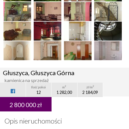
Głuszyca, Głuszyca Górna
kamienica na sprzedaż
2
2
Ilość pokoi
m
zł/m
12
1 282,00
2 184,09
2 800 000 zł
Opis nieruchomości