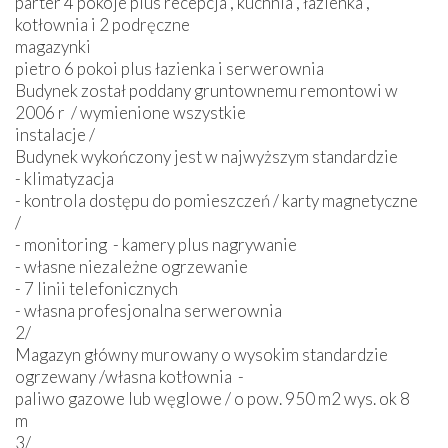
parter 4 pokoje plus recepcja , kuchnia , łazienka ,
kotłownia i 2 podręczne
magazynki
pietro 6 pokoi plus łazienka i serwerownia
Budynek został poddany gruntownemu remontowi w
2006 r / wymienione wszystkie
instalacje /
Budynek wykończony jest w najwyższym standardzie
- klimatyzacja
- kontrola dostępu do pomieszczeń / karty magnetyczne
/
- monitoring - kamery plus nagrywanie
- własne niezależne ogrzewanie
- 7 linii telefonicznych
- własna profesjonalna serwerownia
2/
Magazyn główny murowany o wysokim standardzie
ogrzewany /własna kotłownia -
paliwo gazowe lub węglowe / o pow. 950 m2 wys. ok 8
m
3/