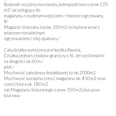
Budynek socjalny murowany jednopiętrowy o pow 170
m2 / przylegjący do
magazynu z osobnym wejściem / również ogrzewany,
4/
Magazyn blaszany o pow. 350 m2 ocieplony wraz z
własnym niezależnym
ogrzewaniem / olej opałowy /
Całą działka wyłożona jest kostka Bauma,
Działka jednym z boków graniczy z Al. Jerozolimskimi
na długości ok 60 m /
płot /
Mozliwość zabudowy dodatkowej to ok 2000m2
Możliwość wynajmu czesci magazynu ok. 450 m2 oraz
czesci biura ok. 180 m2
lub Magazynu blaszanego o pow. 350 m2 plus pow.
biurowa