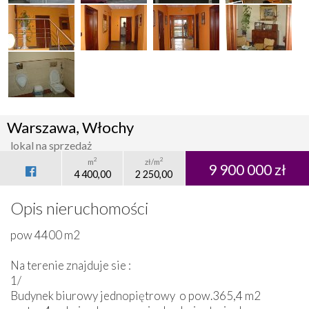
Warszawa, Włochy
lokal na sprzedaż
2
2
m
zł/m
9 900 000 zł
4 400,00
2 250,00
Opis nieruchomości
pow 4400 m2
Na terenie znajduje sie :
1/
Budynek biurowy jednopiętrowy o pow.365,4 m2