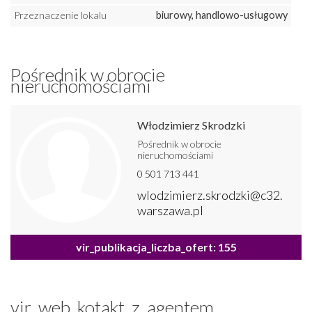
Przeznaczenie lokalu
biurowy, handlowo-usługowy
Pośrednik w obrocie
nieruchomościami
Włodzimierz Skrodzki
Pośrednik w obrocie
nieruchomościami
0 501 713 441
wlodzimierz.skrodzki@c32.
warszawa.pl
vir_publikacja_liczba_ofert: 155
vir_web_kotakt_z_agentem