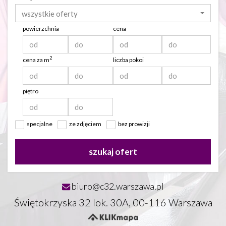
wszystkie oferty
powierzchnia
cena
2
cena za m
liczba pokoi
piętro
specjalne
ze zdjęciem
bez prowizji
szukaj ofert
biuro@c32.warszawa.pl
Świętokrzyska 32 lok. 30A, 00-116 Warszawa