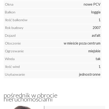
Okna
nowe PCV
Balkon
loggia
Ilość balkonów
1
Rok budowy
2007
Dojazd
asfalt
Otoczenie
w mieście poza centrum
Ogrzewanie
miejskie
Winda
tak
Ilość wind
1
Usytuowanie
jednostronne
pośrednik w obrocie
nieruchomościami