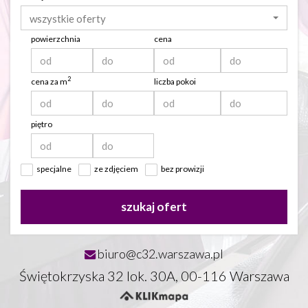
wszystkie oferty
powierzchnia
cena
2
cena za m
liczba pokoi
piętro
specjalne
ze zdjęciem
bez prowizji
szukaj ofert
biuro@c32.warszawa.pl
Świętokrzyska 32 lok. 30A, 00-116 Warszawa