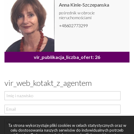
Anna Kinle-Szczepanska
pośrednik w obrocie
nieruchomościami
+48602773299
vir_publikacja_liczba_ofert: 26
vir_web_kotakt_z_agentem
Ta strona wykorzystuje pliki cookies w celach statystycznych oraz w
celu dostosowania naszych serwisów do indywidualnych potrzeb