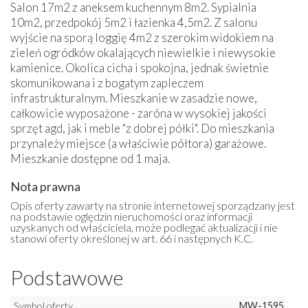
Salon 17m2 z aneksem kuchennym 8m2. Sypialnia
10m2, przedpokój 5m2 i łazienka 4,5m2. Z salonu
wyjście na sporą loggię 4m2 z szerokim widokiem na
zieleń ogródków okalających niewielkie i niewysokie
kamienice. Okolica cicha i spokojna, jednak świetnie
skomunikowana i z bogatym zapleczem
infrastrukturalnym. Mieszkanie w zasadzie nowe,
całkowicie wyposażone - zaróna w wysokiej jakości
sprzęt agd, jak i meble "z dobrej półki". Do mieszkania
przynależy miejsce (a właściwie półtora) garażowe.
Mieszkanie dostępne od 1 maja.
Nota prawna
Opis oferty zawarty na stronie internetowej sporządzany jest
na podstawie oględzin nieruchomości oraz informacji
uzyskanych od właściciela, może podlegać aktualizacji i nie
stanowi oferty określonej w art. 66 i następnych K.C.
Podstawowe
Symbol oferty
MW-1595