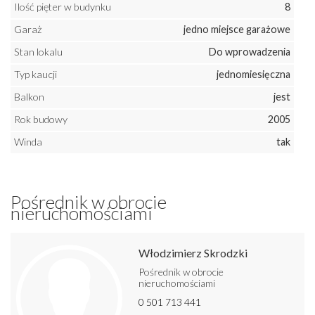
Ilość pięter w budynku
8
Garaż
jedno miejsce garażowe
Stan lokalu
Do wprowadzenia
Typ kaucji
jednomiesięczna
Balkon
jest
Rok budowy
2005
Winda
tak
Pośrednik w obrocie
nieruchomościami
Włodzimierz Skrodzki
Pośrednik w obrocie
nieruchomościami
0 501 713 441