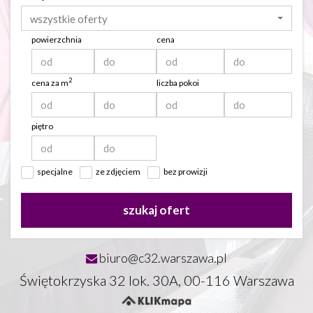
wszystkie oferty
powierzchnia
cena
2
cena za m
liczba pokoi
piętro
specjalne
ze zdjęciem
bez prowizji
szukaj ofert
biuro@c32.warszawa.pl
Świętokrzyska 32 lok. 30A, 00-116 Warszawa