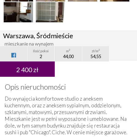
Warszawa, Śródmieście
mieszkanie na wynajem
2
2
Ilość pokoi
m
zł/m
2
44,00
54,55
2 400 zł
Opis nieruchomości
Do wynajęcia komfortowe studio z aneksem
kuchennym, oraz z aneksem sypialnym, oddzielonym,
szklanymi, matowymi, przesuwnymi drzwiami.
Mieszkanie jest w pełni wyposażone i umeblowane. Na
dole, w tym samym budynku znajduje się restauracja
sushi i pub "Chicago". Ciche. W cenie miejsce garażowe.