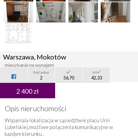
Warszawa, Mokotów
mieszkanie na wynajem
2
2
Ilość pokoi
m
zł/m
2
56,70
42,33
2 400 zł
Opis nieruchomości
Wspaniala lokalizacja w sąsiedztwie placu Unii
Lubelskiej,możliwe polączenia komunikacyjne w
kazdym kierunku .