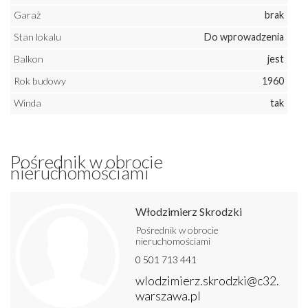
Garaż
brak
Stan lokalu
Do wprowadzenia
Balkon
jest
Rok budowy
1960
Winda
tak
Pośrednik w obrocie
nieruchomościami
Włodzimierz Skrodzki
Pośrednik w obrocie
nieruchomościami
0 501 713 441
wlodzimierz.skrodzki@c32.
warszawa.pl