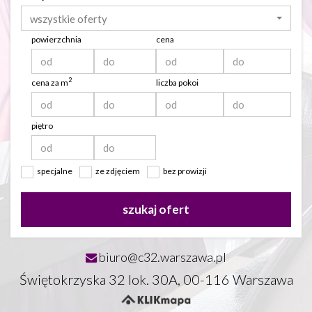
wszystkie oferty
powierzchnia
cena
2
cena za m
liczba pokoi
piętro
specjalne
ze zdjęciem
bez prowizji
szukaj ofert
biuro@c32.warszawa.pl
Świętokrzyska 32 lok. 30A, 00-116 Warszawa