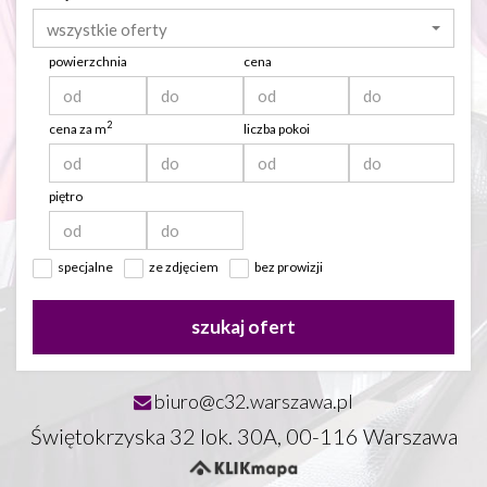
wszystkie oferty
powierzchnia
cena
2
cena za m
liczba pokoi
piętro
specjalne
ze zdjęciem
bez prowizji
szukaj ofert
biuro@c32.warszawa.pl
Świętokrzyska 32 lok. 30A, 00-116 Warszawa