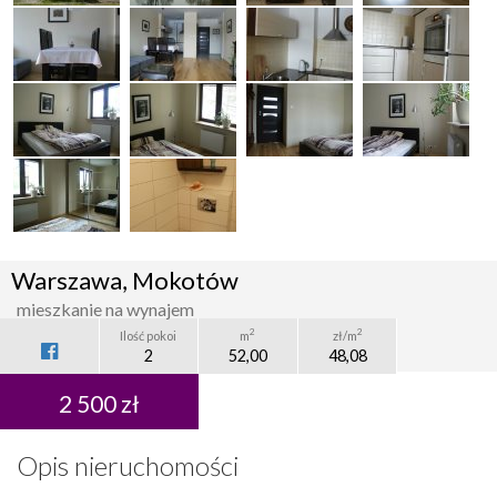
Warszawa, Mokotów
mieszkanie na wynajem
2
2
Ilość pokoi
m
zł/m
2
52,00
48,08
2 500 zł
Opis nieruchomości