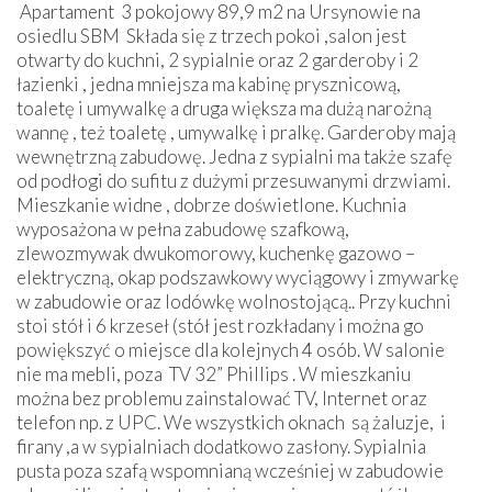
Apartament 3 pokojowy 89,9 m2 na Ursynowie na
osiedlu SBM Składa się z trzech pokoi ,salon jest
otwarty do kuchni, 2 sypialnie oraz 2 garderoby i 2
łazienki , jedna mniejsza ma kabinę prysznicową,
toaletę i umywalkę a druga większa ma dużą narożną
wannę , też toaletę , umywalkę i pralkę. Garderoby mają
wewnętrzną zabudowę. Jedna z sypialni ma także szafę
od podłogi do sufitu z dużymi przesuwanymi drzwiami.
Mieszkanie widne , dobrze doświetlone. Kuchnia
wyposażona w pełna zabudowę szafkową,
zlewozmywak dwukomorowy, kuchenkę gazowo –
elektryczną, okap podszawkowy wyciągowy i zmywarkę
w zabudowie oraz lodówkę wolnostojącą.. Przy kuchni
stoi stół i 6 krzeseł (stół jest rozkładany i można go
powiększyć o miejsce dla kolejnych 4 osób. W salonie
nie ma mebli, poza TV 32” Phillips . W mieszkaniu
można bez problemu zainstalować TV, Internet oraz
telefon np. z UPC. We wszystkich oknach są żaluzje, i
firany ,a w sypialniach dodatkowo zasłony. Sypialnia
pusta poza szafą wspomnianą wcześniej w zabudowie