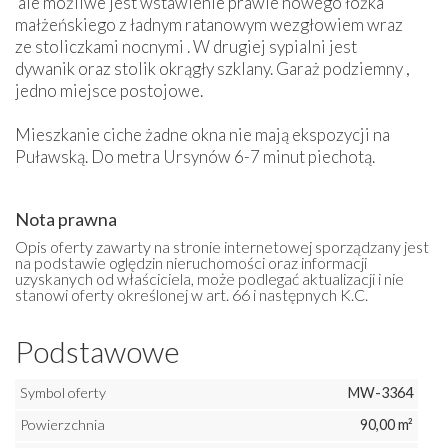
ale możliwe jest wstawienie prawie nowego łóżka
małżeńskiego z ładnym ratanowym wezgłowiem wraz
ze stoliczkami nocnymi . W drugiej sypialni jest
dywanik oraz stolik okrągły szklany. Garaż podziemny ,
jedno miejsce postojowe.
Mieszkanie ciche żadne okna nie mają ekspozycji na
Puławską. Do metra Ursynów 6-7 minut piechotą.
Nota prawna
Opis oferty zawarty na stronie internetowej sporządzany jest
na podstawie oględzin nieruchomości oraz informacji
uzyskanych od właściciela, może podlegać aktualizacji i nie
stanowi oferty określonej w art. 66 i następnych K.C.
Podstawowe
Symbol oferty
MW-3364
Powierzchnia
90,00 m²