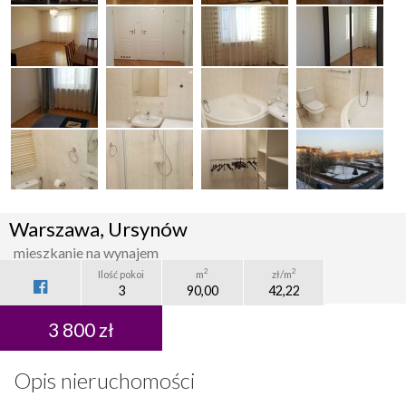
Warszawa, Ursynów
mieszkanie na wynajem
2
2
Ilość pokoi
m
zł/m
3
90,00
42,22
3 800 zł
Opis nieruchomości