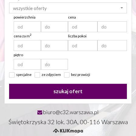
wszystkie oferty
powierzchnia
cena
2
cena za m
liczba pokoi
piętro
specjalne
ze zdjęciem
bez prowizji
szukaj ofert
biuro@c32.warszawa.pl
Świętokrzyska 32 lok. 30A, 00-116 Warszawa