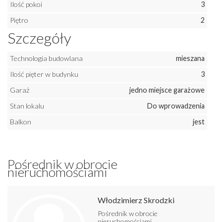
Ilość pokoi
3
Piętro
2
Szczegóły
Technologia budowlana
mieszana
Ilość pięter w budynku
3
Garaż
jedno miejsce garażowe
Stan lokalu
Do wprowadzenia
Balkon
jest
Pośrednik w obrocie
nieruchomościami
Włodzimierz Skrodzki
Pośrednik w obrocie
nieruchomościami