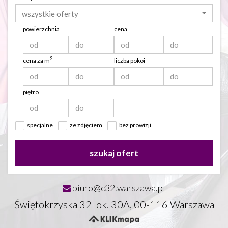
wszystkie oferty
powierzchnia
cena
2
cena za m
liczba pokoi
piętro
specjalne
ze zdjęciem
bez prowizji
szukaj ofert
biuro@c32.warszawa.pl
Świętokrzyska 32 lok. 30A, 00-116 Warszawa