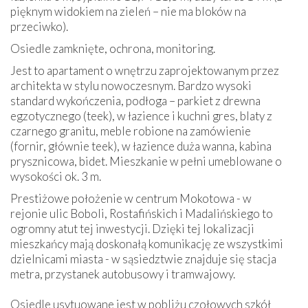
pięknym widokiem na zieleń – nie ma bloków na
przeciwko).
Osiedle zamknięte, ochrona, monitoring.
Jest to apartament o wnętrzu zaprojektowanym przez
architekta w stylu nowoczesnym. Bardzo wysoki
standard wykończenia, podłoga – parkiet z drewna
egzotycznego (teek), w łazience i kuchni gres, blaty z
czarnego granitu, meble robione na zamówienie
(fornir, głównie teek), w łazience duża wanna, kabina
prysznicowa, bidet. Mieszkanie w pełni umeblowane o
wysokości ok. 3 m.
Prestiżowe położenie w centrum Mokotowa - w
rejonie ulic Boboli, Rostafińskich i Madalińskiego to
ogromny atut tej inwestycji. Dzięki tej lokalizacji
mieszkańcy mają doskonałą komunikację ze wszystkimi
dzielnicami miasta - w sąsiedztwie znajduje się stacja
metra, przystanek autobusowy i tramwajowy.
Osiedle usytuowane jest w pobliżu czołowych szkół