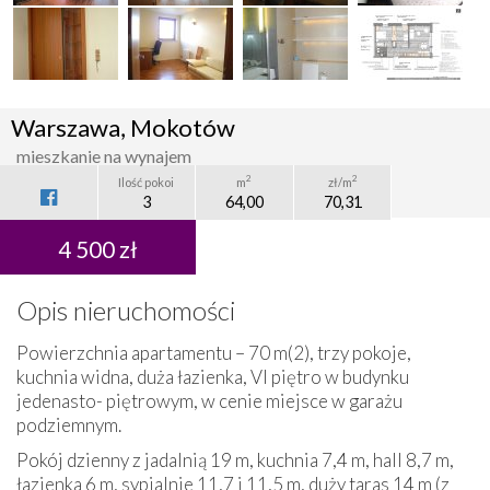
Warszawa, Mokotów
mieszkanie na wynajem
2
2
Ilość pokoi
m
zł/m
3
64,00
70,31
4 500 zł
Opis nieruchomości
Powierzchnia apartamentu – 70 m(2), trzy pokoje,
kuchnia widna, duża łazienka, VI piętro w budynku
jedenasto- piętrowym, w cenie miejsce w garażu
podziemnym.
Pokój dzienny z jadalnią 19 m, kuchnia 7,4 m, hall 8,7 m,
łazienka 6 m, sypialnie 11,7 i 11,5 m, duży taras 14 m (z